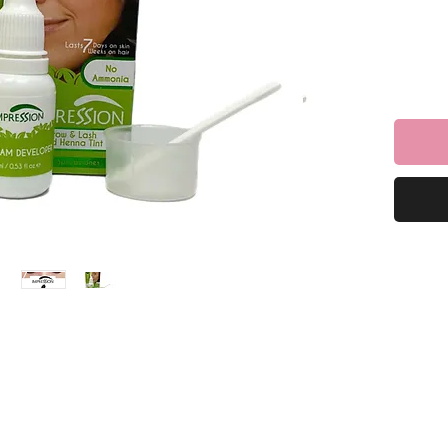
צן,
רט.
ד עם