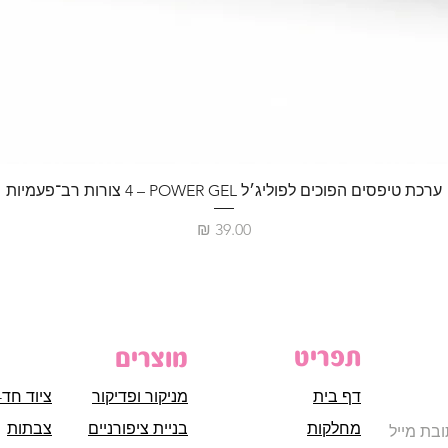
ערכת טיפסים הפוכים לפוליג׳ל POWER GEL – ‏4 צורות רב־פעמיות
מחיר
תפריט
מוצרים
דף בית
מניקור ופדיקור
ציוד חד-
מחלקות
בניית ציפורניים
צבתות