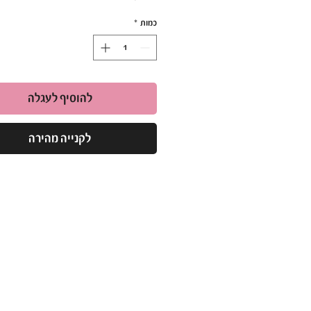
כל שפורפרת צבע מגיעה בקיט מסודר עם חמ
כמות
*
כוסית ערבוב, כפית ערבוב ודף הוראות מפו
קיימים 4 גוונים במלאי:
– light brown
– medium brown
– dark brown
להוסיף לעגלה
-black
כן, כל קיט מכיל את כל מה שצריך כדי לעבו
לקנייה מהירה
הצבע. 😊
תוצרת הודו.
באישור משרד הבריאות.
אינו מכיל אמוניה ופורמלין!!