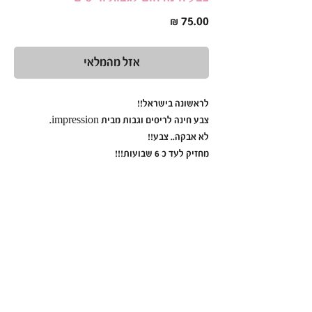
מחיר
אזל מהמלאי
לראשונה בישראל!!
צבע חינה לריסים וגבות מבית impression.
לא אבקה.. צבע!!
מחזיק לעד כ 6 שבועות!!!
כל שפורפרת צבע מגיעה בקיט מסודר עם חמצן,
כוסית ערבוב, כפית ערבוב ודף הוראות מפורט.
קיימים 4 גוונים במלאי:
– light brown
– medium brown
– dark brown
-black
כן, כל קיט מכיל את כל מה שצריך כדי לעבוד עם
הצבע. 😊