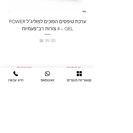
ערכת טיפסים הפוכים לפוליג׳ל POWER
GEL – ‏4 צורות רב־פעמיות
לבניית 
מחיר
תפריט
מוצרים
ציוד חד-פעמי
דף בית
קטגוריות מוצרים
וואטסאפ
חייג עכשיו
צבתות
מחלקות
טיפות לפטרת
אודות
ריהוט
צור קשר
מוצרי חשמל
תקנון האתר
תנאי אחראיות
מניקור ופדיקור