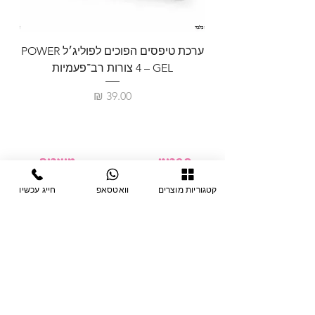
ערכת טיפסים הפוכים לפוליג׳ל POWER
GEL – ‏4 צורות רב־פעמיות
לבניית 
מחיר
תפריט
מוצרים
ציוד חד-פעמי
דף בית
קטגוריות מוצרים
וואטסאפ
חייג עכשיו
צבתות
מחלקות
טיפות לפטרת
אודות
ריהוט
צור קשר
מוצרי חשמל
תקנון האתר
תנאי אחראיות
מניקור ופדיקור