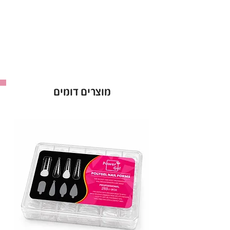
לשבירות ולהתקלפויות. בזכות הפורמולה החדשנית
ללא HEMA ו-TPO, הוא מציע בטיחות גבוהה עם
פחות סיכון לאלרגיות, ומספק את הבסיס האידיאלי
לעבודה מקצועית ועמידה לאורך זמן.
יתרונות:
הצמדות מצוינת
– מבטיח חיבור חזק ומדויק של חומרי
מוצרים דומים
הג'ל או הבנייה לציפורן.
ללא חומצה
– מתאים לשימוש גם על ציפורניים
רגישות.
פחות סיכון לאלרגיות
– ללא HEMA וללא TPO.
עמידות לאורך זמן
– מאפשר עבודה ממושכת עם
תוצאות יציבות.