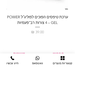
ערכת טיפסים הפוכים לפוליג׳ל POWER
GEL – ‏4 צורות רב־פעמיות
לבניית 
מחיר
תפריט
מוצרים
ציוד חד-פעמי
דף בית
קטגוריות מוצרים
וואטסאפ
חייג עכשיו
צבתות
מחלקות
טיפות לפטרת
אודות
ריהוט
צור קשר
מוצרי חשמל
תקנון האתר
תנאי אחראיות
מניקור ופדיקור