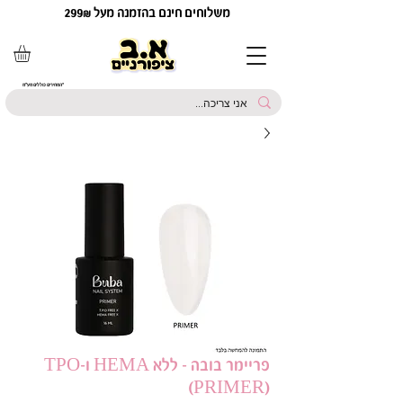
משלוחים חינם בהזמנה מעל 299₪
*המחירים כוללים מע"מ
פריימר בובה - ללא HEMA ו-TPO
(PRIMER)