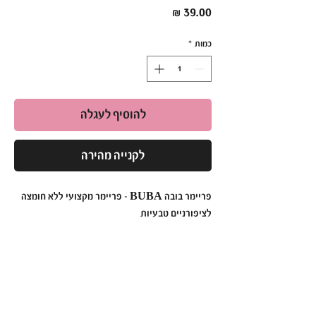
מחיר
כמות
*
להוסיף לעגלה
לקנייה מהירה
פריימר בובה BUBA – פריימר מקצועי ללא חומצה
לציפורניים טבעיות
פריימר בובה
הוא פתרון מקצועי ואמין המיועד להכנה
אופטימלית של הציפורן לפני בניית ג'ל או חומרי
בנייה אחרים. הפריימר ללא חומצה מספק הצמדות
מושלמת לציפורן הטבעית, ומפחית את הסיכון