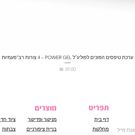
ערכת טיפסים הפוכים לפוליג׳ל POWER GEL – ‏4 צורות רב־פעמיות
מחיר
תפריט
מוצרים
דף בית
מניקור ופדיקור
ציוד חד-
מחלקות
בניית ציפורניים
צבתות