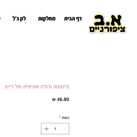
מ
דף הבית
מחלקות
לק ג'ל
פינצטה ורודה שפיצית של רייס
מחיר
כמות
*