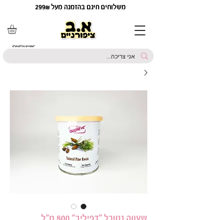
משלוחים חינם בהזמנה מעל 299₪
*המחירים כוללים מע"מ
שעווה נטורל ״דפיליב״ 800 מ״ל