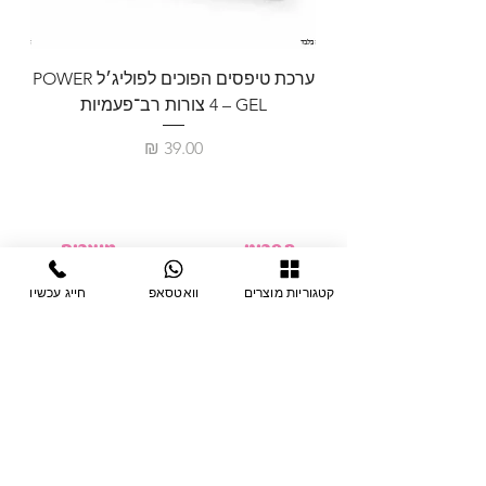
ערכת טיפסים הפוכים לפוליג׳ל POWER
GEL – ‏4 צורות רב־פעמיות
לבניית 
מחיר
תפריט
מוצרים
ציוד חד-פעמי
דף בית
קטגוריות מוצרים
וואטסאפ
חייג עכשיו
צבתות
מחלקות
טיפות לפטרת
אודות
ריהוט
צור קשר
מוצרי חשמל
תקנון האתר
תנאי אחראיות
מניקור ופדיקור