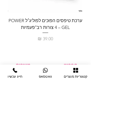
ערכת טיפסים הפוכים לפוליג׳ל POWER
GEL – ‏4 צורות רב־פעמיות
לבניית 
מחיר
תפריט
מוצרים
ציוד חד-פעמי
דף בית
קטגוריות מוצרים
וואטסאפ
חייג עכשיו
צבתות
מחלקות
טיפות לפטרת
אודות
ריהוט
צור קשר
מוצרי חשמל
תקנון האתר
תנאי אחראיות
מניקור ופדיקור