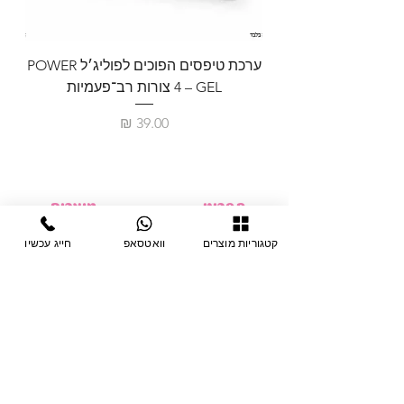
ערכת טיפסים הפוכים לפוליג׳ל POWER
GEL – ‏4 צורות רב־פעמיות
לבניית 
מחיר
תפריט
מוצרים
ציוד חד-פעמי
דף בית
קטגוריות מוצרים
וואטסאפ
חייג עכשיו
צבתות
מחלקות
טיפות לפטרת
אודות
ריהוט
צור קשר
מוצרי חשמל
תקנון האתר
תנאי אחראיות
מניקור ופדיקור