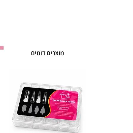
חור ללופה או מנורה
יש מתקן לקערה
מוצרים דומים