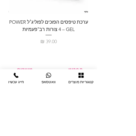
ערכת טיפסים הפוכים לפוליג׳ל POWER
GEL – ‏4 צורות רב־פעמיות
לבניית 
מחיר
תפריט
מוצרים
ציוד חד-פעמי
דף בית
קטגוריות מוצרים
וואטסאפ
חייג עכשיו
צבתות
מחלקות
טיפות לפטרת
אודות
ריהוט
צור קשר
מוצרי חשמל
תקנון האתר
תנאי אחראיות
מניקור ופדיקור