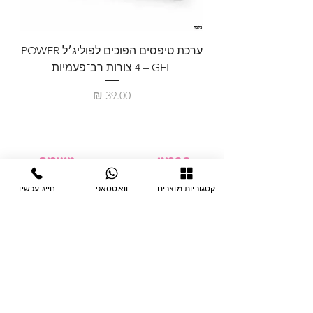
ערכת טיפסים הפוכים לפוליג׳ל POWER
GEL – ‏4 צורות רב־פעמיות
לבניית 
מחיר
תפריט
מוצרים
ציוד חד-פעמי
דף בית
קטגוריות מוצרים
וואטסאפ
חייג עכשיו
צבתות
מחלקות
טיפות לפטרת
אודות
ריהוט
צור קשר
מוצרי חשמל
תקנון האתר
תנאי אחראיות
מניקור ופדיקור