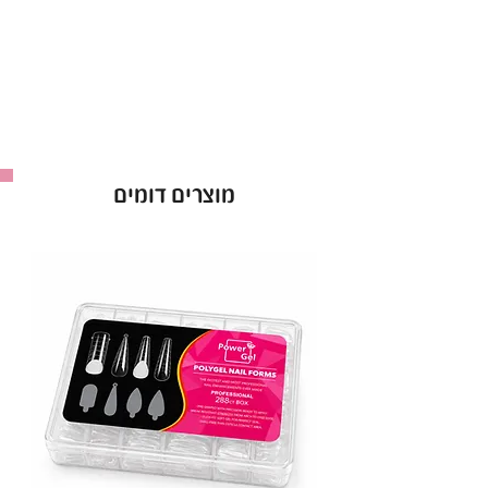
ותחושה מרעננת.
סבונים הרימונים של קארט מועשר בחומרים מרגיעים
כמו קמומיל, יחד עם תמציות טבעיות של קלנדולה
וזרעי רימון למגע מרגיע.
איך להישתמש?
מוצרים דומים
הרטיבי את הפנים שלך, הקציפי את סבון הניקוי
בידיים שלך ועסי אותו בעדינות על העור.
הימנעי ממגע ישיר בעין.
יש לשטוף היטב במים.
השתמשי מדי יום לעור פנים רענן ובריאה.