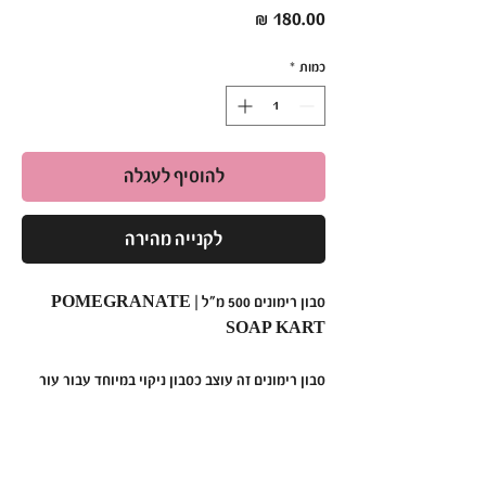
מחיר
כמות
*
להוסיף לעגלה
לקנייה מהירה
סבון רימונים 500 מ"ל | POMEGRANATE
SOAP KART
סבון רימונים זה עוצב כסבון ניקוי במיוחד עבור עור
שמן ובעייתי, סבון רימונים הזה מסלק ביעילות עודפי
שומן ולכלוך, מנקה לעומק את הנקבוביות מבלי
לגרום ליובש.
סבונים רימונים של קארט מעניק גימור מאט מתמשך