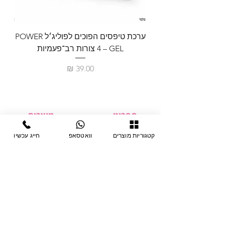
ערכת טיפסים הפוכים לפוליג׳ל POWER
GEL – ‏4 צורות רב־פעמיות
לבניית 
מחיר
תפריט
מוצרים
ציוד חד-פעמי
דף בית
קטגוריות מוצרים
וואטסאפ
חייג עכשיו
צבתות
מחלקות
טיפות לפטרת
אודות
ריהוט
צור קשר
מוצרי חשמל
תקנון האתר
תנאי אחראיות
מניקור ופדיקור