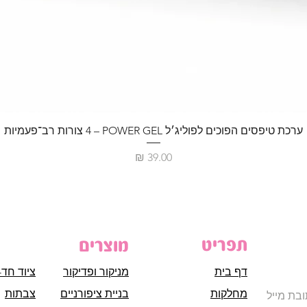
ערכת טיפסים הפוכים לפוליג׳ל POWER GEL – ‏4 צורות רב־פעמיות
מחיר
תפריט
מוצרים
דף בית
מניקור ופדיקור
ציוד חד-
מחלקות
בניית ציפורניים
צבתות