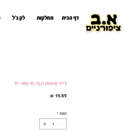
מ
דף הבית
מחלקות
לק ג'ל
נייר שעווה יו.פי.סי 100 יח
מחיר
כמות
*