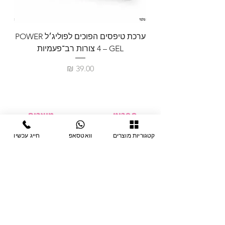
ערכת טיפסים הפוכים לפוליג׳ל POWER
GEL – ‏4 צורות רב־פעמיות
לבניית 
מחיר
תפריט
מוצרים
ציוד חד-פעמי
דף בית
קטגוריות מוצרים
וואטסאפ
חייג עכשיו
צבתות
מחלקות
טיפות לפטרת
אודות
ריהוט
צור קשר
מוצרי חשמל
תקנון האתר
תנאי אחראיות
מניקור ופדיקור