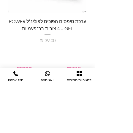
ערכת טיפסים הפוכים לפוליג׳ל POWER
GEL – ‏4 צורות רב־פעמיות
לבניית 
מחיר
תפריט
מוצרים
ציוד חד-פעמי
דף בית
קטגוריות מוצרים
וואטסאפ
חייג עכשיו
צבתות
מחלקות
טיפות לפטרת
אודות
ריהוט
צור קשר
מוצרי חשמל
תקנון האתר
תנאי אחראיות
מניקור ופדיקור