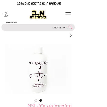
משלוחים חינם בהזמנה מעל 299₪
*המחירים כוללים מע"מ
נוזל אקריל 240 מ"ל - NSI‏