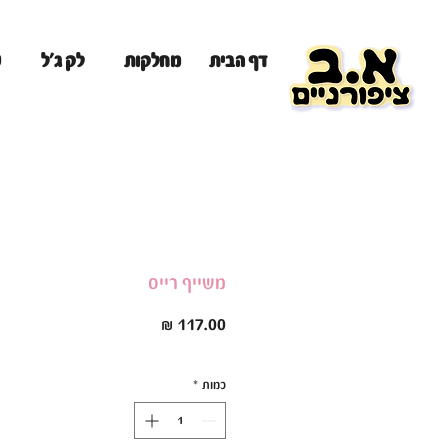
מ
דף הבית
מחלקות
לק ג'ל
משייף רייס
מחיר
כמות
*