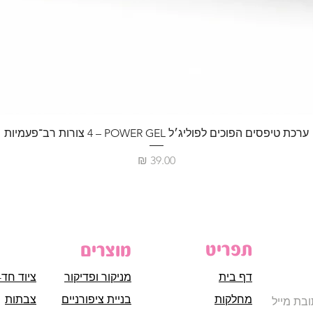
ערכת טיפסים הפוכים לפוליג׳ל POWER GEL – ‏4 צורות רב־פעמיות
מחיר
תפריט
מוצרים
דף בית
מניקור ופדיקור
ציוד חד-
מחלקות
בניית ציפורניים
צבתות