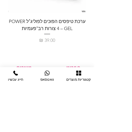
ערכת טיפסים הפוכים לפוליג׳ל POWER
GEL – ‏4 צורות רב־פעמיות
לבניית 
מחיר
תפריט
מוצרים
ציוד חד-פעמי
דף בית
קטגוריות מוצרים
וואטסאפ
חייג עכשיו
צבתות
מחלקות
טיפות לפטרת
אודות
ריהוט
צור קשר
מוצרי חשמל
תקנון האתר
תנאי אחראיות
מניקור ופדיקור