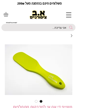
משלוחים חינם בהזמנה מעל 299₪
*המחירים כוללים מע"מ
משייף די.אס.אי למדבקות מתחלפות