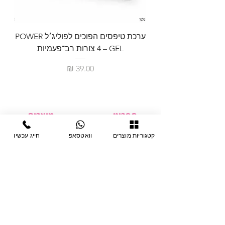
ערכת טיפסים הפוכים לפוליג׳ל POWER
GEL – ‏4 צורות רב־פעמיות
לבניית 
מחיר
תפריט
מוצרים
ציוד חד-פעמי
דף בית
קטגוריות מוצרים
וואטסאפ
חייג עכשיו
צבתות
מחלקות
טיפות לפטרת
אודות
ריהוט
צור קשר
מוצרי חשמל
תקנון האתר
תנאי אחראיות
מניקור ופדיקור