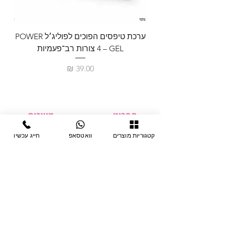
ערכת טיפסים הפוכים לפוליג׳ל POWER
GEL – ‏4 צורות רב־פעמיות
לבניית 
מחיר
תפריט
מוצרים
ציוד חד-פעמי
דף בית
קטגוריות מוצרים
וואטסאפ
חייג עכשיו
צבתות
מחלקות
טיפות לפטרת
אודות
ריהוט
צור קשר
מוצרי חשמל
תקנון האתר
תנאי אחראיות
מניקור ופדיקור