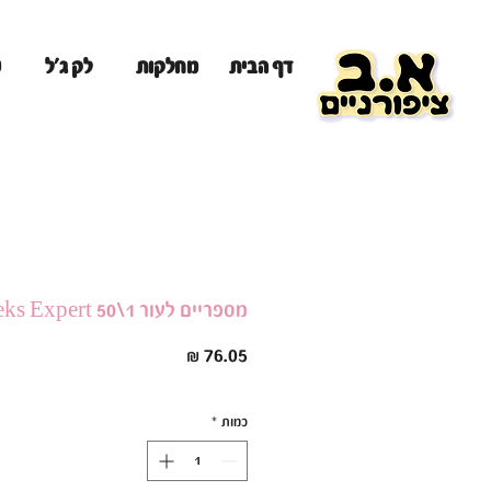
מ
דף הבית
מחלקות
לק ג'ל
מספריים לעור Staleks Expert 50\1
מחיר
כמות
*