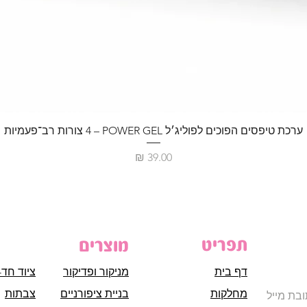
ערכת טיפסים הפוכים לפוליג׳ל POWER GEL – ‏4 צורות רב־פעמיות
מחיר
תפריט
מוצרים
דף בית
מניקור ופדיקור
ציוד חד-
מחלקות
בניית ציפורניים
צבתות