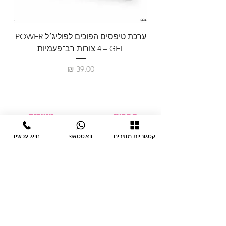
ערכת טיפסים הפוכים לפוליג׳ל POWER
GEL – ‏4 צורות רב־פעמיות
לבניית 
מחיר
תפריט
מוצרים
ציוד חד-פעמי
דף בית
קטגוריות מוצרים
וואטסאפ
חייג עכשיו
צבתות
מחלקות
טיפות לפטרת
אודות
ריהוט
צור קשר
מוצרי חשמל
תקנון האתר
תנאי אחראיות
מניקור ופדיקור