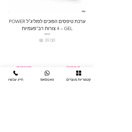
ערכת טיפסים הפוכים לפוליג׳ל POWER
GEL – ‏4 צורות רב־פעמיות
לבניית 
מחיר
תפריט
מוצרים
ציוד חד-פעמי
דף בית
קטגוריות מוצרים
וואטסאפ
חייג עכשיו
צבתות
מחלקות
טיפות לפטרת
אודות
ריהוט
צור קשר
מוצרי חשמל
תקנון האתר
תנאי אחראיות
מניקור ופדיקור