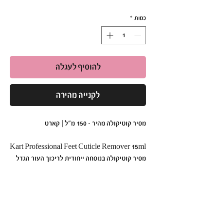
כמות
*
להוסיף לעגלה
לקנייה מהירה
מסיר קוטיקולה מהיר - 150 מ"ל | קארט
Kart Professional Feet Cuticle Remover 15ml
מסיר קוטיקולה בנוסחה ייחודית לריכוך העור הגדל
מסביב לציפורן,
מאפשר הסרתו במהירות ללא גזירה או חיתוך.
מתאים למניקור, פדיקור וציפורניים מלאכותיות.