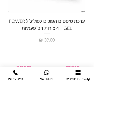
ערכת טיפסים הפוכים לפוליג׳ל POWER
GEL – ‏4 צורות רב־פעמיות
לבניית 
מחיר
תפריט
מוצרים
ציוד חד-פעמי
דף בית
קטגוריות מוצרים
וואטסאפ
חייג עכשיו
צבתות
מחלקות
טיפות לפטרת
אודות
ריהוט
צור קשר
מוצרי חשמל
תקנון האתר
תנאי אחראיות
מניקור ופדיקור