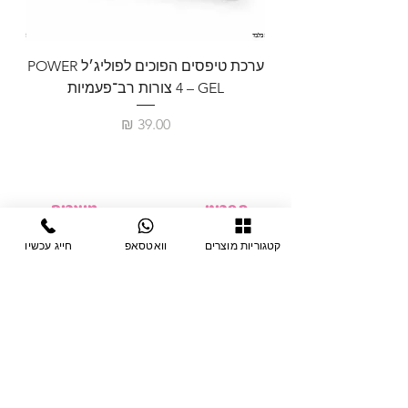
ערכת טיפסים הפוכים לפוליג׳ל POWER
GEL – ‏4 צורות רב־פעמיות
לבניית 
מחיר
תפריט
מוצרים
ציוד חד-פעמי
דף בית
קטגוריות מוצרים
וואטסאפ
חייג עכשיו
צבתות
מחלקות
טיפות לפטרת
אודות
ריהוט
צור קשר
מוצרי חשמל
תקנון האתר
תנאי אחראיות
מניקור ופדיקור