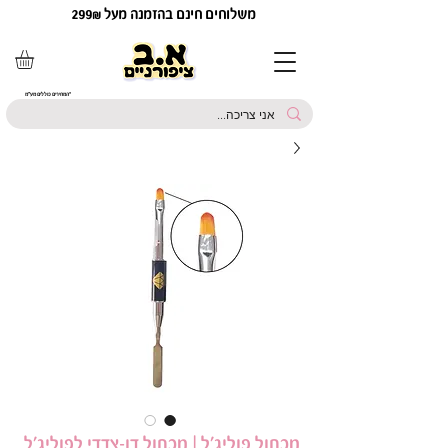
משלוחים חינם בהזמנה מעל 299₪
*המחירים כוללים מע"מ
מכחול פוליג'ל | מכחול דו-צדדי לפוליג'ל