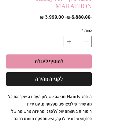
MARATHON
מחיר
מחיר
 ‏5,880.00 ‏₪ 
רגיל
מבצע
כמות
*
להוסיף לעגלה
לקנייה מהירה
ה-
Handy 700
מביאה לשולחן העבודה שלך את כל
מה שדרוש לביצועים מקצועיים. עם
ידית
רוטורית
בעוצמה של
230W
ומהירות מרשימה של
50,000 סיבובים לדקה
, היא מספקת מומנט רב גם
במהירויות נמוכות, ומבטיחה תוצאות חלקות
ומהירות, אפילו במשימות המורכבות ביותר.