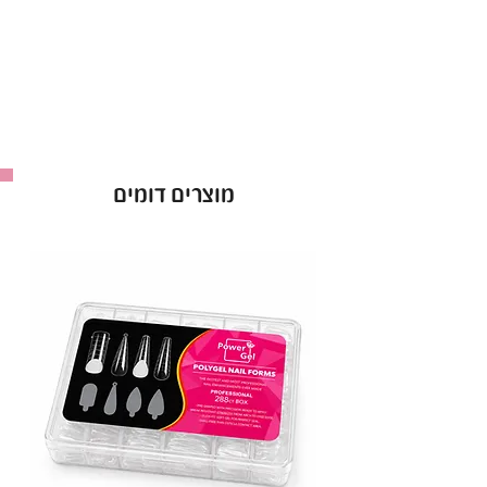
עם מהירות של עד
50,000 סל"ד
ומומנט חזק, היא
מספקת שיוף מדויק, חלק וללא מאמץ – גם בחומרים
קשים או בעבודה ממושכת. שליטה נוחה ביד או ברגל
מאפשרת גמישות מלאה תוך כדי עבודה.
המכונה קלה, קומפקטית ונוחה לשימוש יומיומי,
ומגיעה עם
אחריות לשנה
.
מוצרים דומים
לשימוש רפואי וקוסמטי – בעוצמה מקצועית.
יבואן - א.ב ציפורניים
שואב שולחני עוצמתי ושקט במיוחד לטכנאיות ובונות
ציפורניים.
שואב שולחני עם פילטר פנימי בעל הספק 80 וואט.
שואב אבק שולחני בעל 2 מאווררים גדולים במיוחד.
השואב קל לתפעול ונוח ללקוחה בזמן העבודה.
לא מרעיש, מנטרל ריחות.