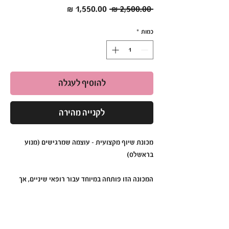
מחיר
מחיר
 ‏2,500.00 ‏₪ 
רגיל
מבצע
כמות
*
להוסיף לעגלה
לקנייה מהירה
מכונת שיוף מקצועית – עוצמה שמרגישים (מנוע
בראשלס)
המכונה הזו פותחה במיוחד עבור
רופאי שיניים
, אך
בזכות
העוצמה הגבוהה שלה – 200W, פי 3 ממכונת
שיוף רגילה
, היא מושלמת גם לשימושים קוסמטיים
כמו
מניקור ופדיקור
.