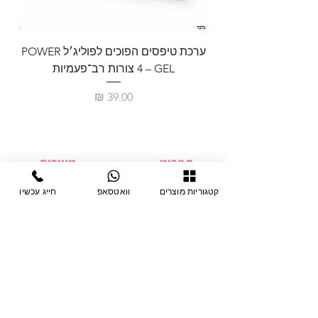
ערכת טיפסים הפוכים לפוליג׳ל POWER
GEL – ‏4 צורות רב־פעמיות
לבניית 
מחיר
תפריט
מוצרים
ציוד חד-פעמי
דף בית
קטגוריות מוצרים
וואטסאפ
חייג עכשיו
צבתות
מחלקות
טיפות לפטרת
אודות
ריהוט
צור קשר
מוצרי חשמל
תקנון האתר
תנאי אחראיות
מניקור ופדיקור