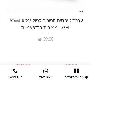
ערכת טיפסים הפוכים לפוליג׳ל POWER
GEL – ‏4 צורות רב־פעמיות
לבניית 
מחיר
תפריט
מוצרים
ציוד חד-פעמי
דף בית
קטגוריות מוצרים
וואטסאפ
חייג עכשיו
צבתות
מחלקות
טיפות לפטרת
אודות
ריהוט
צור קשר
מוצרי חשמל
תקנון האתר
תנאי אחראיות
מניקור ופדיקור