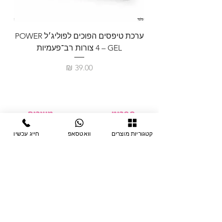
ערכת טיפסים הפוכים לפוליג׳ל POWER
GEL – ‏4 צורות רב־פעמיות
לבניית 
מחיר
תפריט
מוצרים
ציוד חד-פעמי
דף בית
קטגוריות מוצרים
וואטסאפ
חייג עכשיו
צבתות
מחלקות
טיפות לפטרת
אודות
ריהוט
צור קשר
מוצרי חשמל
תקנון האתר
תנאי אחראיות
מניקור ופדיקור