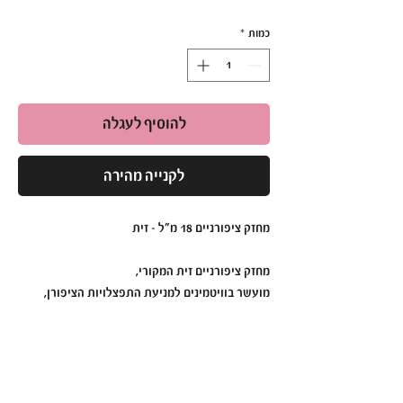
כמות
*
להוסיף לעגלה
לקנייה מהירה
מחזק ציפורניים 18 מ"ל - זית
מחזק ציפורניים זית המקורי,
מועשר בוויטמינים למניעת התפצלויות הציפורן,
משמש גם כבסיס ללק.
תכולה: 15 מ”ל