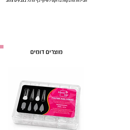
חבילות מדבקות ברוקס לשיוף כף הרגל בצבעים צהוב
ושחור!
מדבקות ברוקס האיכותיות מציעות חוויית שיוף
מקצועית ויעילה, עם עמידות גבוהה שמתאימה
לשימוש ממושך. המדבקות מתאימות לכל סוגי
הפדיקור, ומאפשרות לך להגיע לתוצאות מושלמות
בכל טיפול.
הניחי את המדבקה על הפצירה והתכונני לשיוף מהיר,
מוצרים דומים
חלק ויסודי. בזכות הצבעים השונים – צהוב ושחור –
תוכלי להבדיל בקלות בין סוגי הגריטים ולבחור את
המתאים ביותר עבור כל לקוחה.
יתרונות המוצר:
מדבקות עמידות ואיכותיות לשיוף מקצועי של כף
הרגל.
מבחר צבעים לבחירה ולהתאמה מושלמת.
חיסכון בזמן עם תוצאות מעולות.