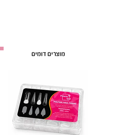
ונשאר עמיד לאורך זמן, כך שתהני ממראה
מקצועי ורענן לאורך ימים.
ייבוש מהיר
: הלק מתייבש במהירות, מאפשר
עבודה יעילה ונוחה.
גימור מבריק ונשאר לאורך זמן
: תקבלי גימור
מקצועי ונקי שמחזיק מעמד זמן רב.
מחיר נגיש
: קויו מציעה לקים מקצועיים במחירים
מוצרים דומים
אטרקטיביים, כך שכל אחד יכול ליהנות מלק
איכותי מבלי לשלם הון.
לק קויו מתאים לשימוש מקצועי, אידיאלי למספרות,
מעצבי ציפורניים וללקוחות פרטיים שמחפשות איכות
ומקצועיות במחיר משתלם.