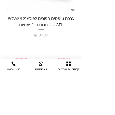
ערכת טיפסים הפוכים לפוליג׳ל POWER
GEL – ‏4 צורות רב־פעמיות
לבניית 
מחיר
תפריט
מוצרים
ציוד חד-פעמי
דף בית
קטגוריות מוצרים
וואטסאפ
חייג עכשיו
צבתות
מחלקות
טיפות לפטרת
אודות
ריהוט
צור קשר
מוצרי חשמל
תקנון האתר
תנאי אחראיות
מניקור ופדיקור