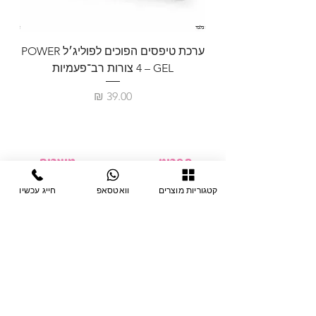
ערכת טיפסים הפוכים לפוליג׳ל POWER
GEL – ‏4 צורות רב־פעמיות
לבניית 
מחיר
תפריט
מוצרים
ציוד חד-פעמי
דף בית
קטגוריות מוצרים
וואטסאפ
חייג עכשיו
צבתות
מחלקות
טיפות לפטרת
אודות
ריהוט
צור קשר
מוצרי חשמל
תקנון האתר
תנאי אחראיות
מניקור ופדיקור