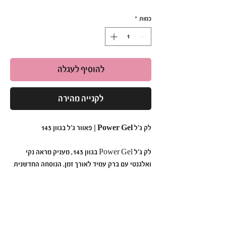
כמות
*
להוסיף לעגלה
לקנייה מהירה
לק ג'ל Power Gel | פאוור ג'ל בגוון 143
לק ג'ל Power Gel בגוון 143, מעניק מראה נקי
ואלגנטי עם ברק עמיד לאורך זמן. הנוסחה החדשנית
נטולת כימיקלים קשים, ומתאימה גם לבעלות עור
רגיש. מספיקה מריחה של 2 שכבות לתוצאה
מקצועית ומרשימה.
למה לבחור ב-Power Gel בגוון 143?