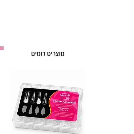
גוון המתאים לכל סגנון ועיצוב.
עמידות גבוהה וברק לאורך שבועות.
יישום קל – 2 שכבות לתוצאה מושלמת.
בקבוק 15 מ"ל.
באישור משרד הבריאות – לשימוש בטוח ומקצועי.
לק ג'ל Power Gel בגוון 143 – הבחירה המושלמת
מוצרים דומים
למראה מטופח וזוהר!
יבואן: ס.ד. קוסמטיקס