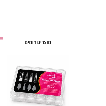
גוון המתאים לכל סגנון ועיצוב.
עמידות גבוהה וברק לאורך שבועות.
יישום קל – 2 שכבות לתוצאה מושלמת.
בקבוק 15 מ"ל.
באישור משרד הבריאות – לשימוש בטוח ומקצועי.
לק ג'ל Power Gel בגוון 129 – הבחירה המושלמת
מוצרים דומים
למראה מטופח וזוהר!
יבואן: ס.ד. קוסמטיקס