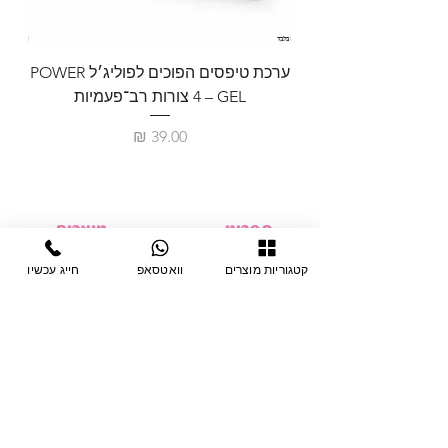
ערכת טיפסים הפוכים לפוליג׳ל POWER
GEL – ‏4 צורות רב־פעמיות
לבניית 
מחיר
תפריט
מוצרים
ציוד חד-פעמי
דף בית
קטגוריות מוצרים
וואטסאפ
חייג עכשיו
צבתות
מחלקות
טיפות לפטרת
אודות
ריהוט
צור קשר
מוצרי חשמל
תקנון האתר
תנאי אחראיות
מניקור ופדיקור