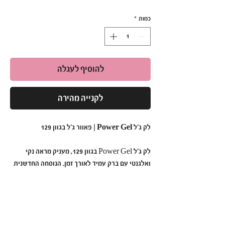
כמות
*
להוסיף לעגלה
לקנייה מהירה
לק ג'ל Power Gel | פאוור ג'ל בגוון 129
לק ג'ל Power Gel בגוון 129, מעניק מראה נקי
ואלגנטי עם ברק עמיד לאורך זמן. הנוסחה החדשנית
נטולת כימיקלים קשים, ומתאימה גם לבעלות עור
רגיש. מספיקה מריחה של 2 שכבות לתוצאה
מקצועית ומרשימה.
למה לבחור ב-Power Gel בגוון 129?