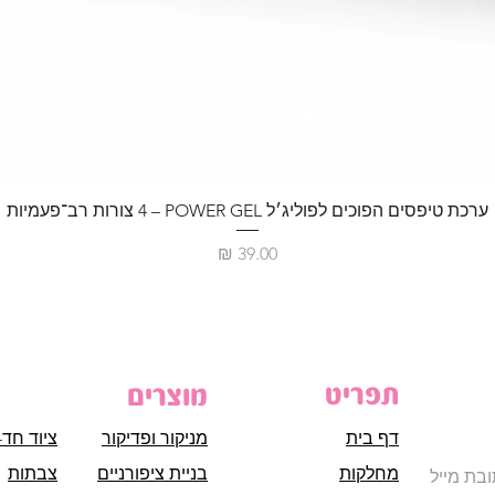
ערכת טיפסים הפוכים לפוליג׳ל POWER GEL – ‏4 צורות רב־פעמיות
מחיר
תפריט
מוצרים
דף בית
מניקור ופדיקור
ציוד חד-
מחלקות
בניית ציפורניים
צבתות