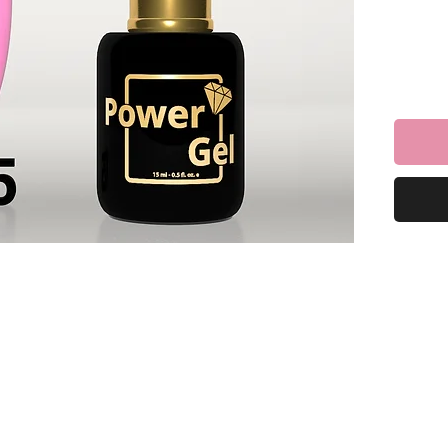
ת עור
אה
צועי.
 הבחירה המושלמת