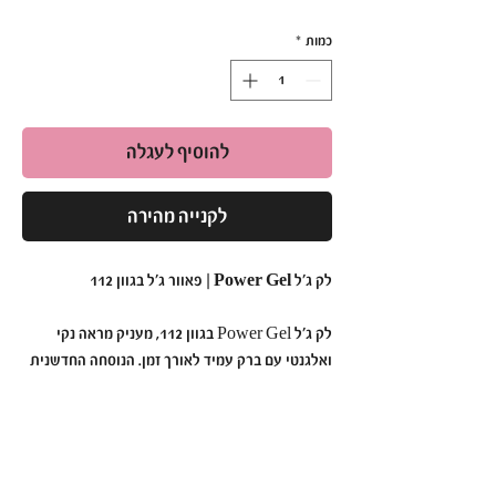
כמות
*
להוסיף לעגלה
לקנייה מהירה
לק ג'ל Power Gel | פאוור ג'ל בגוון 112
לק ג'ל Power Gel בגוון 112, מעניק מראה נקי
ואלגנטי עם ברק עמיד לאורך זמן. הנוסחה החדשנית
נטולת כימיקלים קשים, ומתאימה גם לבעלות עור
רגיש. מספיקה מריחה של 2 שכבות לתוצאה
מקצועית ומרשימה.
למה לבחור ב-Power Gel בגוון 112?