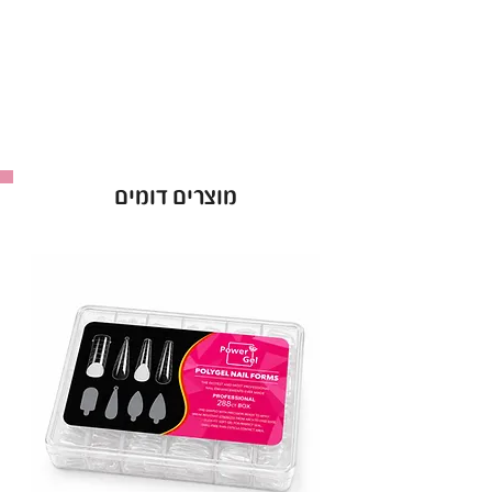
גוון המתאים לכל סגנון ועיצוב.
עמידות גבוהה וברק לאורך שבועות.
יישום קל – 2 שכבות לתוצאה מושלמת.
בקבוק 15 מ"ל.
באישור משרד הבריאות – לשימוש בטוח ומקצועי.
לק ג'ל Power Gel בגוון 112 – הבחירה המושלמת
מוצרים דומים
למראה מטופח וזוהר!
יבואן: ס.ד. קוסמטיקס