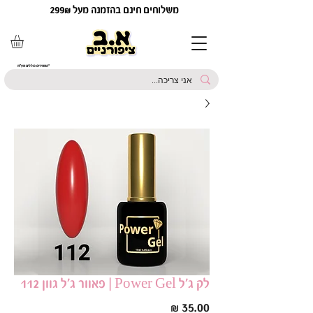
משלוחים חינם בהזמנה מעל 299₪
*המחירים כוללים מע"מ
לק ג׳ל Power Gel | פאוור ג׳ל גוון 112
מחיר