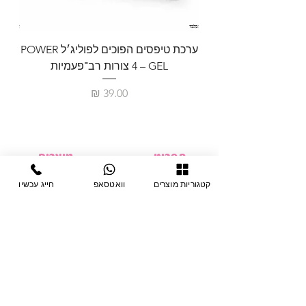
ערכת טיפסים הפוכים לפוליג׳ל POWER
GEL – ‏4 צורות רב־פעמיות
לבניית 
מחיר
תפריט
מוצרים
ציוד חד-פעמי
דף בית
קטגוריות מוצרים
וואטסאפ
חייג עכשיו
צבתות
מחלקות
טיפות לפטרת
אודות
ריהוט
צור קשר
מוצרי חשמל
תקנון האתר
תנאי אחראיות
מניקור ופדיקור