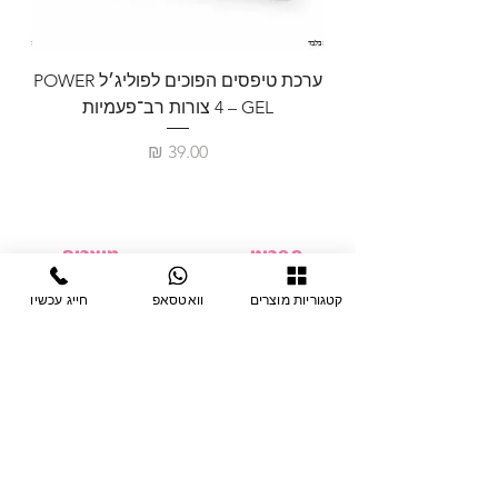
ערכת טיפסים הפוכים לפוליג׳ל POWER
GEL – ‏4 צורות רב־פעמיות
לבניית 
מחיר
תפריט
מוצרים
ציוד חד-פעמי
דף בית
קטגוריות מוצרים
וואטסאפ
חייג עכשיו
צבתות
מחלקות
טיפות לפטרת
אודות
ריהוט
צור קשר
מוצרי חשמל
תקנון האתר
תנאי אחראיות
מניקור ופדיקור