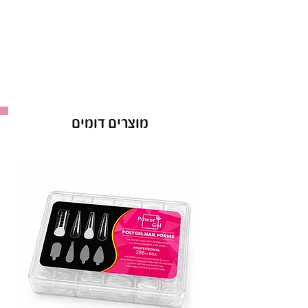
גוון המתאים לכל סגנון ועיצוב.
עמידות גבוהה וברק לאורך שבועות.
יישום קל – 2 שכבות לתוצאה מושלמת.
בקבוק 15 מ"ל.
באישור משרד הבריאות – לשימוש בטוח ומקצועי.
לק ג'ל Power Gel בגוון 109 – הבחירה המושלמת
מוצרים דומים
למראה מטופח וזוהר!
יבואן: ס.ד. קוסמטיקס