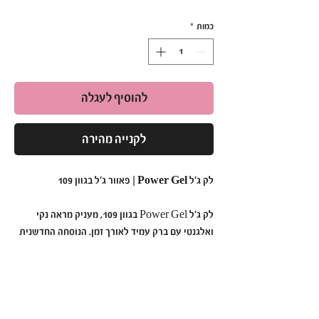
כמות
*
להוסיף לעגלה
לקנייה מהירה
לק ג'ל Power Gel | פאוור ג'ל בגוון 109
לק ג'ל Power Gel בגוון 109, מעניק מראה נקי
ואלגנטי עם ברק עמיד לאורך זמן. הנוסחה החדשנית
נטולת כימיקלים קשים, ומתאימה גם לבעלות עור
רגיש. מספיקה מריחה של 2 שכבות לתוצאה
מקצועית ומרשימה.
למה לבחור ב-Power Gel בגוון 109?