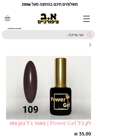
משלוחים חינם בהזמנה מעל 299₪
*המחירים כוללים מע"מ
לק ג׳ל Power Gel | פאוור ג׳ל גוון 109
מחיר