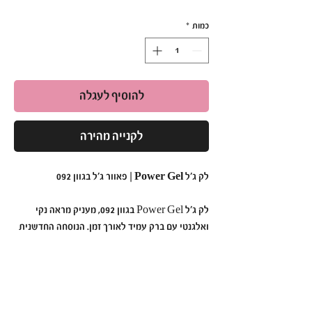
כמות
*
להוסיף לעגלה
לקנייה מהירה
לק ג'ל Power Gel | פאוור ג'ל בגוון 092
לק ג'ל Power Gel בגוון 092, מעניק מראה נקי
ואלגנטי עם ברק עמיד לאורך זמן. הנוסחה החדשנית
נטולת כימיקלים קשים, ומתאימה גם לבעלות עור
רגיש. מספיקה מריחה של 2 שכבות לתוצאה
מקצועית ומרשימה.
למה לבחור ב-Power Gel בגוון 092?