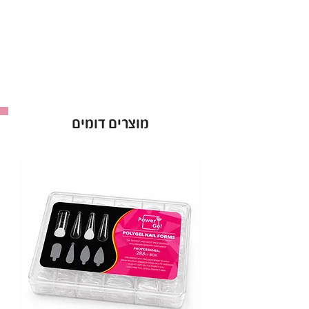
גוון המתאים לכל סגנון ועיצוב.
עמידות גבוהה וברק לאורך שבועות.
יישום קל – 2 שכבות לתוצאה מושלמת.
בקבוק 15 מ"ל.
באישור משרד הבריאות – לשימוש בטוח ומקצועי.
לק ג'ל Power Gel בגוון 092 – הבחירה המושלמת
מוצרים דומים
למראה מטופח וזוהר!
יבואן: ס.ד. קוסמטיקס