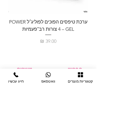
ערכת טיפסים הפוכים לפוליג׳ל POWER
GEL – ‏4 צורות רב־פעמיות
לבניית 
מחיר
תפריט
מוצרים
ציוד חד-פעמי
דף בית
קטגוריות מוצרים
וואטסאפ
חייג עכשיו
צבתות
מחלקות
טיפות לפטרת
אודות
ריהוט
צור קשר
מוצרי חשמל
תקנון האתר
תנאי אחראיות
מניקור ופדיקור