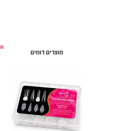
גוון המתאים לכל סגנון ועיצוב.
עמידות גבוהה וברק לאורך שבועות.
יישום קל – 2 שכבות לתוצאה מושלמת.
בקבוק 15 מ"ל.
באישור משרד הבריאות – לשימוש בטוח ומקצועי.
לק ג'ל Power Gel בגוון 090 – הבחירה המושלמת
מוצרים דומים
למראה מטופח וזוהר!
יבואן: ס.ד. קוסמטיקס