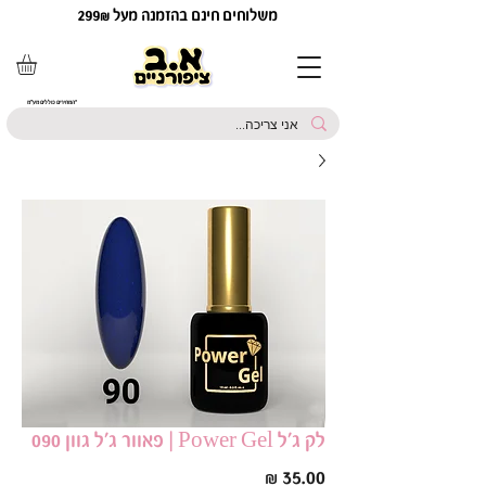
משלוחים חינם בהזמנה מעל 299₪
*המחירים כוללים מע"מ
לק ג׳ל Power Gel | פאוור ג׳ל גוון 090
מחיר