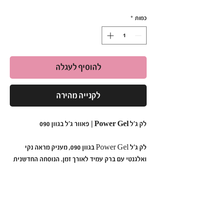
כמות
*
להוסיף לעגלה
לקנייה מהירה
לק ג'ל Power Gel | פאוור ג'ל בגוון 090
לק ג'ל Power Gel בגוון 090, מעניק מראה נקי
ואלגנטי עם ברק עמיד לאורך זמן. הנוסחה החדשנית
נטולת כימיקלים קשים, ומתאימה גם לבעלות עור
רגיש. מספיקה מריחה של 2 שכבות לתוצאה
מקצועית ומרשימה.
למה לבחור ב-Power Gel בגוון 090?