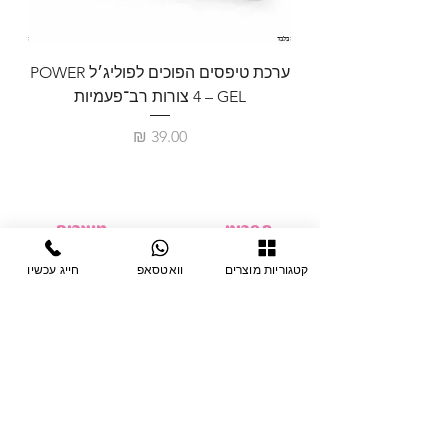
ערכת טיפסים הפוכים לפוליג׳ל POWER
GEL – ‏4 צורות רב־פעמיות
לבניית 
מחיר
תפריט
מוצרים
ציוד חד-פעמי
דף בית
קטגוריות מוצרים
וואטסאפ
חייג עכשיו
צבתות
מחלקות
טיפות לפטרת
אודות
ריהוט
צור קשר
מוצרי חשמל
תקנון האתר
תנאי אחראיות
מניקור ופדיקור