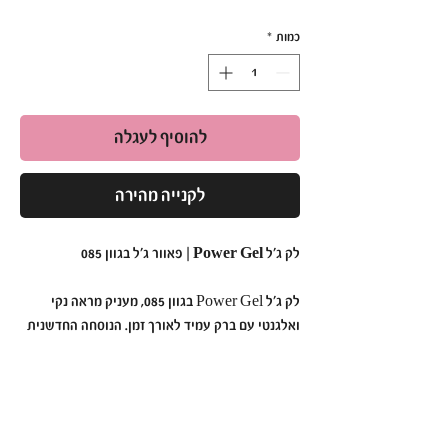
כמות
*
להוסיף לעגלה
לקנייה מהירה
לק ג'ל Power Gel | פאוור ג'ל בגוון 085
לק ג'ל Power Gel בגוון 085, מעניק מראה נקי
ואלגנטי עם ברק עמיד לאורך זמן. הנוסחה החדשנית
נטולת כימיקלים קשים, ומתאימה גם לבעלות עור
רגיש. מספיקה מריחה של 2 שכבות לתוצאה
מקצועית ומרשימה.
למה לבחור ב-Power Gel בגוון 085?