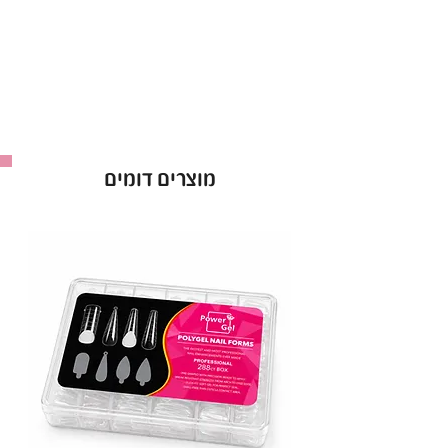
גוון המתאים לכל סגנון ועיצוב.
עמידות גבוהה וברק לאורך שבועות.
יישום קל – 2 שכבות לתוצאה מושלמת.
בקבוק 15 מ"ל.
באישור משרד הבריאות – לשימוש בטוח ומקצועי.
לק ג'ל Power Gel בגוון 085 – הבחירה המושלמת
מוצרים דומים
למראה מטופח וזוהר!
יבואן: ס.ד. קוסמטיקס