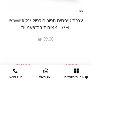
ערכת טיפסים הפוכים לפוליג׳ל POWER
GEL – ‏4 צורות רב־פעמיות
לבניית 
מחיר
תפריט
מוצרים
ציוד חד-פעמי
דף בית
קטגוריות מוצרים
וואטסאפ
חייג עכשיו
צבתות
מחלקות
טיפות לפטרת
אודות
ריהוט
צור קשר
מוצרי חשמל
תקנון האתר
תנאי אחראיות
מניקור ופדיקור