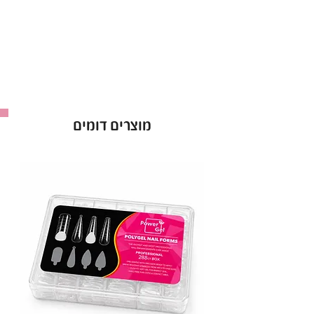
גוון המתאים לכל סגנון ועיצוב.
עמידות גבוהה וברק לאורך שבועות.
יישום קל – 2 שכבות לתוצאה מושלמת.
בקבוק 15 מ"ל.
באישור משרד הבריאות – לשימוש בטוח ומקצועי.
לק ג'ל Power Gel בגוון 071 – הבחירה המושלמת
מוצרים דומים
למראה מטופח וזוהר!
יבואן: ס.ד. קוסמטיקס