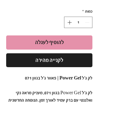
כמות
*
להוסיף לעגלה
לקנייה מהירה
לק ג'ל Power Gel | פאוור ג'ל בגוון 071
לק ג'ל Power Gel בגוון 071, מעניק מראה נקי
ואלגנטי עם ברק עמיד לאורך זמן. הנוסחה החדשנית
נטולת כימיקלים קשים, ומתאימה גם לבעלות עור
רגיש. מספיקה מריחה של 2 שכבות לתוצאה
מקצועית ומרשימה.
למה לבחור ב-Power Gel בגוון 071?