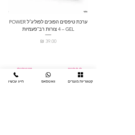
ערכת טיפסים הפוכים לפוליג׳ל POWER
GEL – ‏4 צורות רב־פעמיות
לבניית 
מחיר
תפריט
מוצרים
ציוד חד-פעמי
דף בית
קטגוריות מוצרים
וואטסאפ
חייג עכשיו
צבתות
מחלקות
טיפות לפטרת
אודות
ריהוט
צור קשר
מוצרי חשמל
תקנון האתר
תנאי אחראיות
מניקור ופדיקור