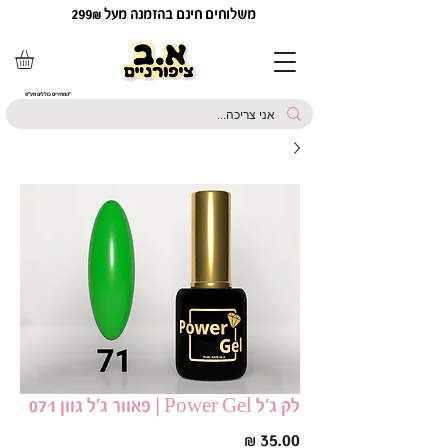
משלוחים חינם בהזמנה מעל 299₪
*המחירים כוללים מע"מ
לק ג׳ל Power Gel | פאוור ג׳ל גוון 071
מחיר