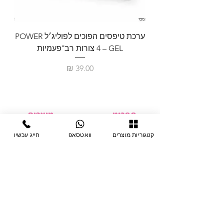
ערכת טיפסים הפוכים לפוליג׳ל POWER
GEL – ‏4 צורות רב־פעמיות
לבניית 
מחיר
תפריט
מוצרים
ציוד חד-פעמי
דף בית
קטגוריות מוצרים
וואטסאפ
חייג עכשיו
צבתות
מחלקות
טיפות לפטרת
אודות
ריהוט
צור קשר
מוצרי חשמל
תקנון האתר
תנאי אחראיות
מניקור ופדיקור