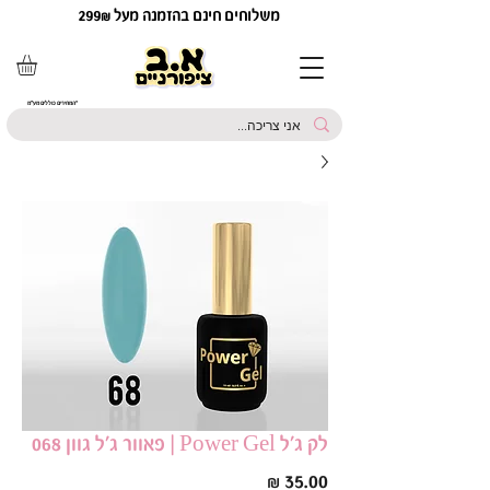
משלוחים חינם בהזמנה מעל 299₪
*המחירים כוללים מע"מ
לק ג׳ל Power Gel | פאוור ג׳ל גוון 068
מחיר