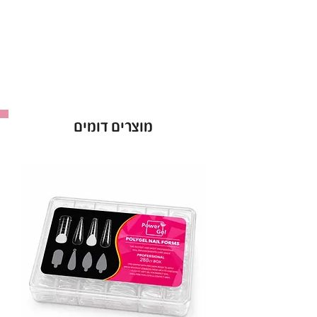
גוון המתאים לכל סגנון ועיצוב.
עמידות גבוהה וברק לאורך שבועות.
יישום קל – 2 שכבות לתוצאה מושלמת.
בקבוק 15 מ"ל.
באישור משרד הבריאות – לשימוש בטוח ומקצועי.
לק ג'ל Power Gel בגוון 068 – הבחירה המושלמת
מוצרים דומים
למראה מטופח וזוהר!
יבואן: ס.ד. קוסמטיקס