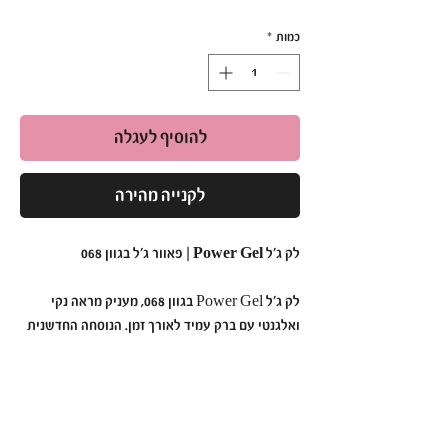
כמות
*
להוסיף לעגלה
לקנייה מהירה
לק ג'ל Power Gel | פאוור ג'ל בגוון 068
לק ג'ל Power Gel בגוון 068, מעניק מראה נקי
ואלגנטי עם ברק עמיד לאורך זמן. הנוסחה החדשנית
נטולת כימיקלים קשים, ומתאימה גם לבעלות עור
רגיש. מספיקה מריחה של 2 שכבות לתוצאה
מקצועית ומרשימה.
למה לבחור ב-Power Gel בגוון 068?