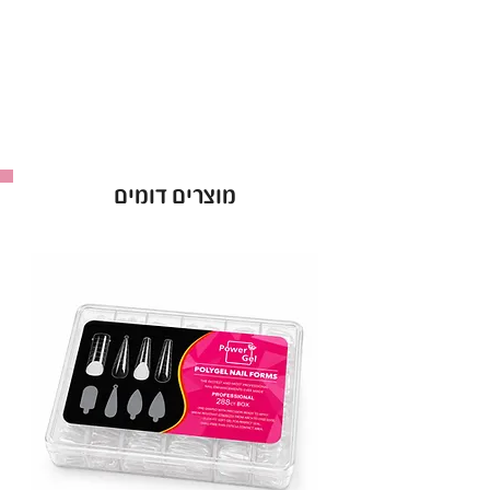
גוון המתאים לכל סגנון ועיצוב.
עמידות גבוהה וברק לאורך שבועות.
יישום קל – 2 שכבות לתוצאה מושלמת.
בקבוק 15 מ"ל.
באישור משרד הבריאות – לשימוש בטוח ומקצועי.
לק ג'ל Power Gel בגוון 039 – הבחירה המושלמת
מוצרים דומים
למראה מטופח וזוהר!
יבואן: ס.ד. קוסמטיקס