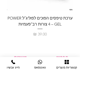
ערכת טיפסים הפוכים לפוליג׳ל POWER
GEL – ‏4 צורות רב־פעמיות
לבניית 
מחיר
תפריט
מוצרים
ציוד חד-פעמי
דף בית
קטגוריות מוצרים
וואטסאפ
חייג עכשיו
צבתות
מחלקות
טיפות לפטרת
אודות
ריהוט
צור קשר
מוצרי חשמל
תקנון האתר
תנאי אחראיות
מניקור ופדיקור