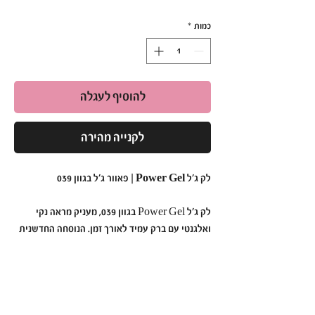
כמות
*
להוסיף לעגלה
לקנייה מהירה
לק ג'ל Power Gel | פאוור ג'ל בגוון 039
לק ג'ל Power Gel בגוון 039, מעניק מראה נקי
ואלגנטי עם ברק עמיד לאורך זמן. הנוסחה החדשנית
נטולת כימיקלים קשים, ומתאימה גם לבעלות עור
רגיש. מספיקה מריחה של 2 שכבות לתוצאה
מקצועית ומרשימה.
למה לבחור ב-Power Gel בגוון 039?