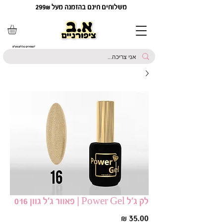
משלוחים חינם בהזמנה מעל 299₪
*המחירים כוללים מע"מ
לק ג׳ל Power Gel | פאוור ג׳ל גוון 016
מחיר