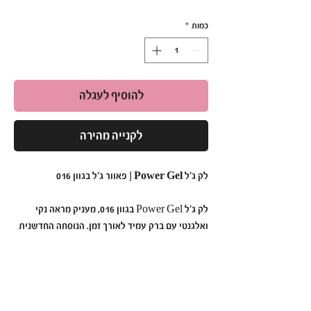
כמות
*
להוסיף לעגלה
לקנייה מהירה
לק ג'ל Power Gel | פאוור ג'ל בגוון 016
לק ג'ל Power Gel בגוון 016, מעניק מראה נקי
ואלגנטי עם ברק עמיד לאורך זמן. הנוסחה החדשנית
נטולת כימיקלים קשים, ומתאימה גם לבעלות עור
רגיש. מספיקה מריחה של 2 שכבות לתוצאה
מקצועית ומרשימה.
למה לבחור ב-Power Gel בגוון 016?