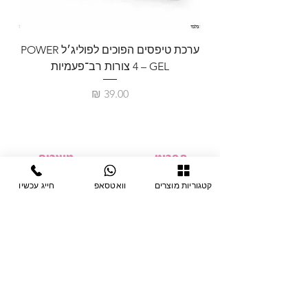
ערכת טיפסים הפוכים לפוליג׳ל POWER
GEL – ‏4 צורות רב־פעמיות
לבניית 
מחיר
תפריט
מוצרים
ציוד חד-פעמי
דף בית
קטגוריות מוצרים
וואטסאפ
חייג עכשיו
צבתות
מחלקות
טיפות לפטרת
אודות
ריהוט
צור קשר
מוצרי חשמל
תקנון האתר
תנאי אחראיות
מניקור ופדיקור