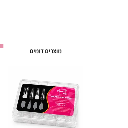
גוון המתאים לכל סגנון ועיצוב.
עמידות גבוהה וברק לאורך שבועות.
יישום קל – 2 שכבות לתוצאה מושלמת.
בקבוק 15 מ"ל.
באישור משרד הבריאות – לשימוש בטוח ומקצועי.
לק ג'ל Power Gel בגוון 016 – הבחירה המושלמת
מוצרים דומים
למראה מטופח וזוהר!
יבואן: ס.ד. קוסמטיקס