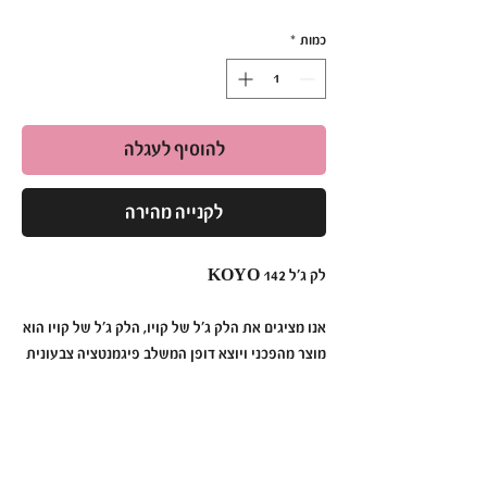
כמות
*
להוסיף לעגלה
לקנייה מהירה
לק ג׳ל KOYO 142
אנו מציגים את הלק ג׳ל של קויו, הלק ג׳ל של קויו הוא
מוצר מהפכני ויוצא דופן המשלב פיגמנטציה צבעונית
תוססת, עמידות ללא תחרות ומריחה ללא מאמץ כדי
ליצור מניקור שנמשך זמן רב יותר מאי פעם.
לק ג׳ל קויו מעוצב בדייקנות וחדשנות, לק ג׳ל קויו
הוא הבחירה האולטימטיבית עבור אלה המחפשות