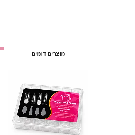
תוצאות באיכות הגבוהה ביותר ומינימום מאמץ.
פיגמנטציה של צבע חי:
לק ג׳ל קויו מתגאה בפלטה נרחבת של צבעים עשירים
וזוהרים. בחברת קויו כל גוון מנוסח בקפידה כדי
לספק תמורה צבעונית אינטנסיבית ונכונה לבקבוק
הלק ג׳ל של קויו. בין אם את מעדיפה גוונים ניטרליים
מוצרים דומים
קלאסיים או גוונים אמיצים ונועזים, לק ג׳ל קויו מספק
מניפת צבעים שמבטיח שהציפורניים שלך יהיו עם
ברק מדהים ומושך עיניים.
חוזק ללא תחרות:
לק ג׳ל קויו מבינים את הדרישות של החיים
המודרניים, וזו הסיבה שלק ג׳ל קויו נועד להיות חזק
ממש כמוך!. לק ג׳ל קויו מגן על הציפורניים שלך מפני
שבבים, סדקים ודהייה.
לק ג׳ל קויו שומר על יופיו המקורי במשך שבועות
ארוכים.