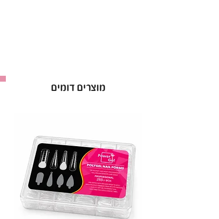
תוצאות באיכות הגבוהה ביותר ומינימום מאמץ.
פיגמנטציה של צבע חי:
לק ג׳ל קויו מתגאה בפלטה נרחבת של צבעים עשירים
וזוהרים. בחברת קויו כל גוון מנוסח בקפידה כדי
לספק תמורה צבעונית אינטנסיבית ונכונה לבקבוק
הלק ג׳ל של קויו. בין אם את מעדיפה גוונים ניטרליים
מוצרים דומים
קלאסיים או גוונים אמיצים ונועזים, לק ג׳ל קויו מספק
מניפת צבעים שמבטיח שהציפורניים שלך יהיו עם
ברק מדהים ומושך עיניים.
חוזק ללא תחרות:
לק ג׳ל קויו מבינים את הדרישות של החיים
המודרניים, וזו הסיבה שלק ג׳ל קויו נועד להיות חזק
ממש כמוך!. לק ג׳ל קויו מגן על הציפורניים שלך מפני
שבבים, סדקים ודהייה.
לק ג׳ל קויו שומר על יופיו המקורי במשך שבועות
ארוכים.