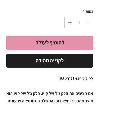
כמות
*
להוסיף לעגלה
לקנייה מהירה
לק ג׳ל KOYO 140
אנו מציגים את הלק ג׳ל של קויו, הלק ג׳ל של קויו הוא
מוצר מהפכני ויוצא דופן המשלב פיגמנטציה צבעונית
תוססת, עמידות ללא תחרות ומריחה ללא מאמץ כדי
ליצור מניקור שנמשך זמן רב יותר מאי פעם.
לק ג׳ל קויו מעוצב בדייקנות וחדשנות, לק ג׳ל קויו
הוא הבחירה האולטימטיבית עבור אלה המחפשות