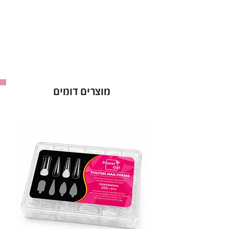
תוצאות באיכות הגבוהה ביותר ומינימום מאמץ.
פיגמנטציה של צבע חי:
לק ג׳ל קויו מתגאה בפלטה נרחבת של צבעים עשירים
וזוהרים. בחברת קויו כל גוון מנוסח בקפידה כדי
לספק תמורה צבעונית אינטנסיבית ונכונה לבקבוק
הלק ג׳ל של קויו. בין אם את מעדיפה גוונים ניטרליים
מוצרים דומים
קלאסיים או גוונים אמיצים ונועזים, לק ג׳ל קויו מספק
מניפת צבעים שמבטיח שהציפורניים שלך יהיו עם
ברק מדהים ומושך עיניים.
חוזק ללא תחרות:
לק ג׳ל קויו מבינים את הדרישות של החיים
המודרניים, וזו הסיבה שלק ג׳ל קויו נועד להיות חזק
ממש כמוך!. לק ג׳ל קויו מגן על הציפורניים שלך מפני
שבבים, סדקים ודהייה.
לק ג׳ל קויו שומר על יופיו המקורי במשך שבועות
ארוכים.