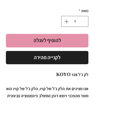
כמות
*
להוסיף לעגלה
לקנייה מהירה
לק ג׳ל KOYO 128
אנו מציגים את הלק ג׳ל של קויו, הלק ג׳ל של קויו הוא
מוצר מהפכני ויוצא דופן המשלב פיגמנטציה צבעונית
תוססת, עמידות ללא תחרות ומריחה ללא מאמץ כדי
ליצור מניקור שנמשך זמן רב יותר מאי פעם.
לק ג׳ל קויו מעוצב בדייקנות וחדשנות, לק ג׳ל קויו
הוא הבחירה האולטימטיבית עבור אלה המחפשות