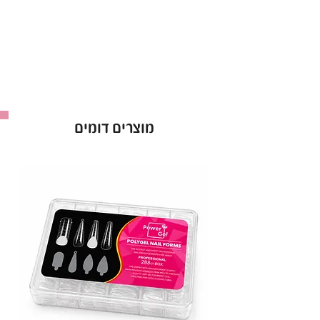
תוצאות באיכות הגבוהה ביותר ומינימום מאמץ.
פיגמנטציה של צבע חי:
לק ג׳ל קויו מתגאה בפלטה נרחבת של צבעים עשירים
וזוהרים. בחברת קויו כל גוון מנוסח בקפידה כדי
לספק תמורה צבעונית אינטנסיבית ונכונה לבקבוק
הלק ג׳ל של קויו. בין אם את מעדיפה גוונים ניטרליים
מוצרים דומים
קלאסיים או גוונים אמיצים ונועזים, לק ג׳ל קויו מספק
מניפת צבעים שמבטיח שהציפורניים שלך יהיו עם
ברק מדהים ומושך עיניים.
חוזק ללא תחרות:
לק ג׳ל קויו מבינים את הדרישות של החיים
המודרניים, וזו הסיבה שלק ג׳ל קויו נועד להיות חזק
ממש כמוך!. לק ג׳ל קויו מגן על הציפורניים שלך מפני
שבבים, סדקים ודהייה.
לק ג׳ל קויו שומר על יופיו המקורי במשך שבועות
ארוכים.