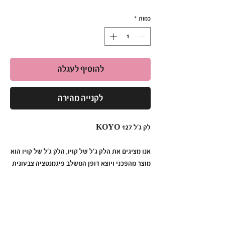
כמות
*
להוסיף לעגלה
לקנייה מהירה
לק ג׳ל KOYO 127
אנו מציגים את הלק ג׳ל של קויו, הלק ג׳ל של קויו הוא
מוצר מהפכני ויוצא דופן המשלב פיגמנטציה צבעונית
תוססת, עמידות ללא תחרות ומריחה ללא מאמץ כדי
ליצור מניקור שנמשך זמן רב יותר מאי פעם.
לק ג׳ל קויו מעוצב בדייקנות וחדשנות, לק ג׳ל קויו
הוא הבחירה האולטימטיבית עבור אלה המחפשות