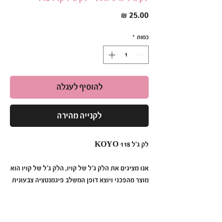
מחיר
כמות
*
להוסיף לעגלה
לקנייה מהירה
לק ג׳ל KOYO 118
אנו מציגים את הלק ג׳ל של קויו, הלק ג׳ל של קויו הוא
מוצר מהפכני ויוצא דופן המשלב פיגמנטציה צבעונית
תוססת, עמידות ללא תחרות ומריחה ללא מאמץ כדי
ליצור מניקור שנמשך זמן רב יותר מאי פעם.