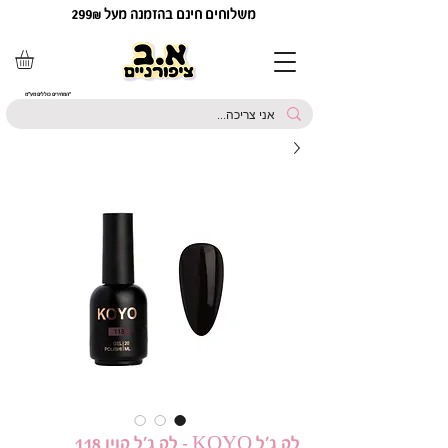
משלוחים חינם בהזמנה מעל 299₪
*המחירים כוללים מע"מ
לק ג'ל KOYO - לק ג'ל קויו 118