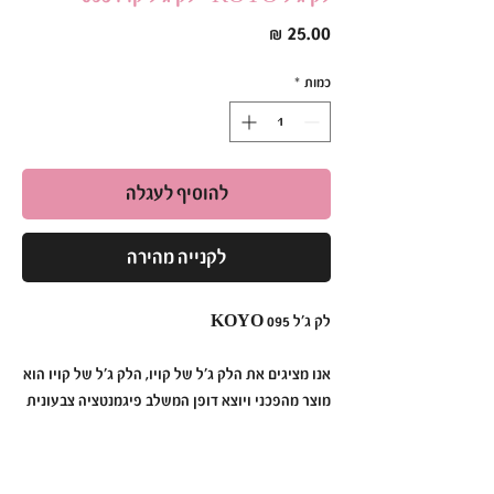
מחיר
כמות
*
להוסיף לעגלה
לקנייה מהירה
לק ג׳ל KOYO 095
אנו מציגים את הלק ג׳ל של קויו, הלק ג׳ל של קויו הוא
מוצר מהפכני ויוצא דופן המשלב פיגמנטציה צבעונית
תוססת, עמידות ללא תחרות ומריחה ללא מאמץ כדי
ליצור מניקור שנמשך זמן רב יותר מאי פעם.