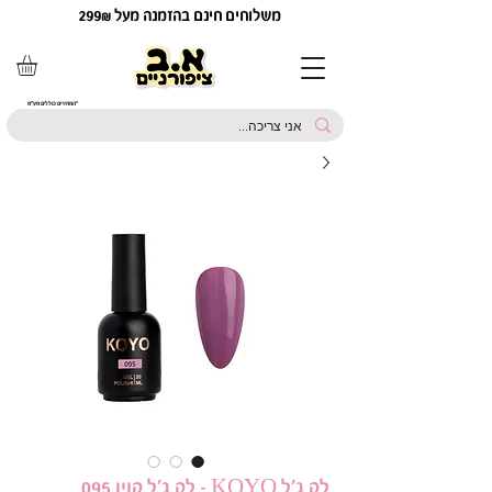
משלוחים חינם בהזמנה מעל 299₪
*המחירים כוללים מע"מ
לק ג'ל KOYO - לק ג'ל קויו 095