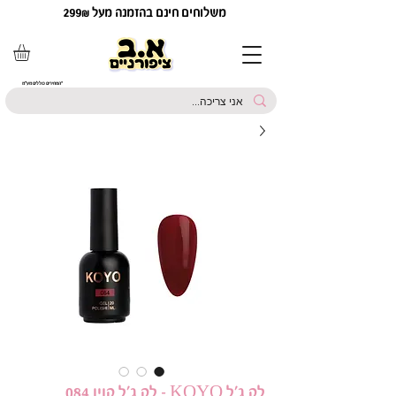
משלוחים חינם בהזמנה מעל 299₪
*המחירים כוללים מע"מ
לק ג'ל KOYO - לק ג'ל קויו 084