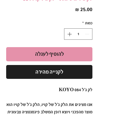
מחיר
כמות
*
להוסיף לעגלה
לקנייה מהירה
לק ג׳ל KOYO 084
אנו מציגים את הלק ג׳ל של קויו, הלק ג׳ל של קויו הוא
מוצר מהפכני ויוצא דופן המשלב פיגמנטציה צבעונית
תוססת, עמידות ללא תחרות ומריחה ללא מאמץ כדי
ליצור מניקור שנמשך זמן רב יותר מאי פעם.