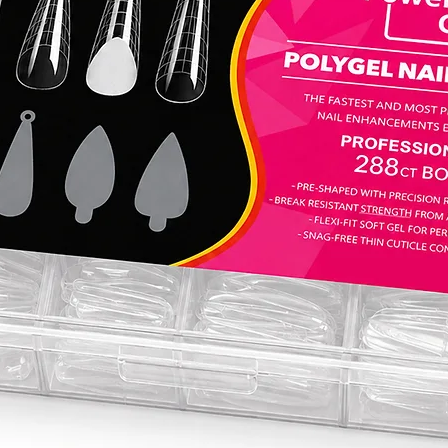
מתחילה
יו הוא
מפורטים.
אותו
השגת
 חדשים
בעונית
י להגדיר
 מניקור
- הסוד
שך.