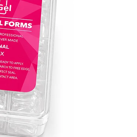
מושלם עבור ג׳ל לק אנטומי:
בין אם את אומנית ציפורניים ותיקה או רק 
לחקור את עולם עיצוב הציפורניים, לק ג׳ל קו
בחירה אידיאלית ליצירת עיצובים מורכבים ו
העקביות והגמישות של לק ג׳ל קויו הופכות 
לקנבס המושלם להבעת היצירתיות שלך ול
מראה ג׳ל לק אנטומי מושלם.
הרימי את אומנות הציפורניים שלך לגבהים
עם לק ג׳ל של חברת קויו, שבו פיגמנטציה צ
שובת לב, חוזק וקלות השימוש באים יחד כד
מחדש את חווית טיפוח הציפורניים. הפכי כל
ליצירת מופת עם קולקציית לק ג׳ל של קויו 
לציפורניים מסנוורות שמותירות רושם מתמ