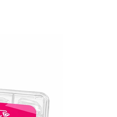
המודרניים, וזו הסיבה שלק ג׳ל קויו נועד לה
ממש כמוך!. לק ג׳ל קויו מגן על הציפורניים
שבבים, סדקים ודהייה.
לק ג׳ל קויו שומר על יופיו המקורי במשך ש
ארוכים.
אלגנטיות עמידה לאורך זמן:
עם לק ג׳ל קויו תוכלי ליהנות מציפורניים 
טריות וחסרות פגמים כמו ביום בו מרחת אותו
קויו בעל כוח עמידה יוצא דופן האומר שאת 
להתהדר עם המניקור שלך בביטחון לתקופה
ממושכת.
יישום ללא מאמץ:
השגת מניקור מהמם לא הייתה קלה יותר.
לק ג׳ל קויו מחליק בצורה חלקה, ומאפשר כי
ואחיד. הנוסחה הידידותית שלו מושלמת לכ
החל ממתחילות ועד מקצועית ששנים בתחום
ומבטיחה שהציפורניים יצאו מושלמות בכל 