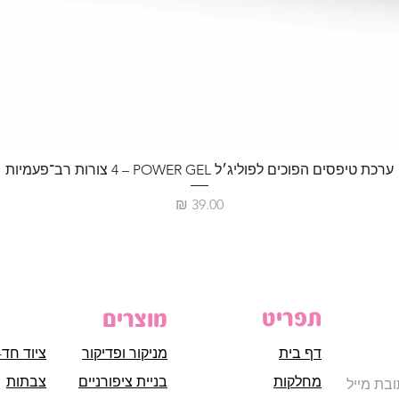
ערכת טיפסים הפוכים לפוליג׳ל POWER GEL – ‏4 צורות רב־פעמיות
מחיר
תפריט
מוצרים
דף בית
מניקור ופדיקור
ציוד חד-
מחלקות
בניית ציפורניים
צבתות