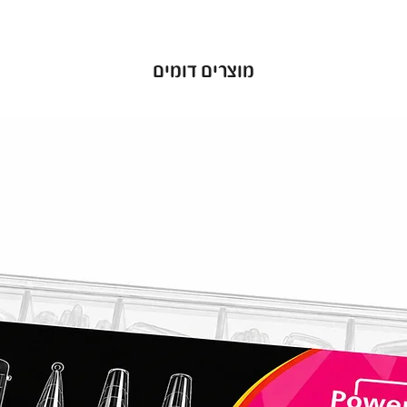
יות חזק
 שלך מפני
בועות
מוצרים דומים
שנשארות
. לק ג׳ל
יכולה
סוי מדויק
ל הרמות
,
פעם.